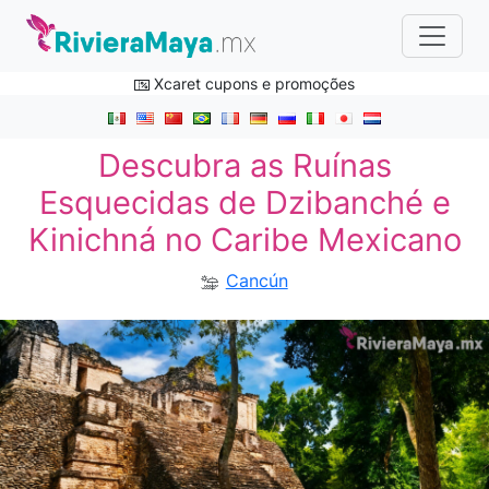
Xcaret cupons e promoções
Descubra as Ruínas
Esquecidas de Dzibanché e
Kinichná no Caribe Mexicano
Cancún