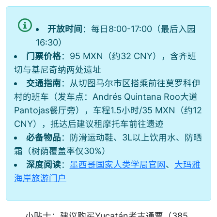
开放时间
：每日8:00-17:00（最后入园
16:30）
门票价格
：95 MXN（约32 CNY），含齐班
切与基尼奇纳两处遗址
交通指南
：从切图马尔市区搭乘前往莫罗科伊
村的班车（发车点：Andrés Quintana Roo大道
Pantojas餐厅旁），车程1.5小时/35 MXN（约12
CNY），抵达后建议租摩托车前往遗迹
必备物品
：防滑运动鞋、3L以上饮用水、防晒
霜（树荫覆盖率仅30%）
深度阅读
：
墨西哥国家人类学局官网
、
大玛雅
海岸旅游门户
小贴士：建议购买Yucatán考古通票（385