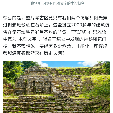
门楣神庙因刻有玛雅文字的木梁得名
惊喜的是，整片
考古区
竟只有我们两个访客！阳光穿
过树影斑驳洒在石阶上，这些挺立2000多年的建筑仿
佛在无声炫耀着岁月不败的骄傲。”齐班切”在玛雅语
中意为”木刻文字”，得名于遗址中发现的神秘雕花门
楣。我不禁想象：要经历多少沧桑，才能让一座辉煌
都城连真名都湮灭在历史长河？