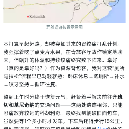
玛雅遗迹位置示意图
本打算早起赶路，却被突如其来的胃绞痛打乱计划。
我强撑着吃了点麦片水果，在青旅客厅故作镇定地聊
天，但飙升的体温和持续绞痛终究败下阵来。幸好
（真的是幸好吗？）作为资深背包客，我对这套”厕所
马拉松”流程早已驾轻就熟：卧床休息→跑厕所→补水
→咬牙坚持→循环往复。
熬到正午时分终于恢复元气，赶紧着手解决前往
齐班
切和基尼奇纳
的交通问题——这两处遗迹相邻，只能
忍痛放弃较远的科胡利奇。最终找到辆破旧面包车，
虽然要等1个多小时才发车，下车后还得步行15公里，