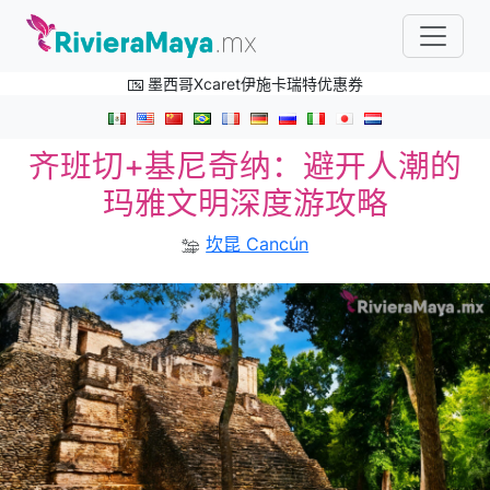
墨西哥Xcaret伊施卡瑞特优惠券
齐班切+基尼奇纳：避开人潮的
玛雅文明深度游攻略
坎昆 Cancún