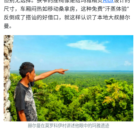
但别无选择。狭窄的座椅像是给玛雅精灵
Alux
设计的
尺寸，车厢闷热如移动桑拿房，这种免费”汗蒸体验”
反倒成了搭讪的好借口，就这样认识了本地大叔赫尔
曼。
赫尔曼在莫罗科伊村讲述他眼中的玛雅遗迹