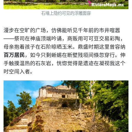
石墙上隐约可见的浮雕面容
漫步在空旷的广场，仿佛能听见千年前的市井喧嚣
——祭司在神庙顶端吟诵，商贩用可可豆交易彩陶，
母亲抱着孩子在石阶晾晒玉米。鼎盛时期这里曾容纳
百万居民
，如今只剩蜥蜴在断壁残垣间倏忽穿行。伸
手触摸温热的石灰岩，恍惚觉得是遗迹在凝视我这个
时空闯入者。