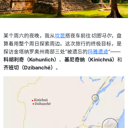
某个周六的夜晚，我从
坎昆
搭夜车前往
切图马尔
，盘
算着用整个周日探索周边。这次旅行的终极目标，是
探访金塔纳罗奥州南部三处”被遗忘的
玛雅遗迹
“——
科胡利奇（Kohunlich）
、
基尼奇纳（Kinichná）
和
齐班切（Dzibanché）
。