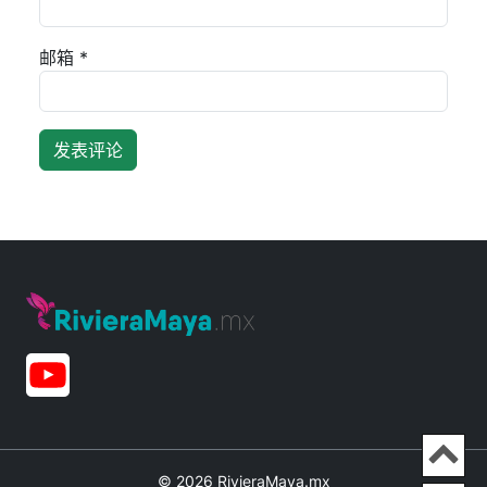
邮箱
*
Ir
© 2026 RivieraMaya.mx