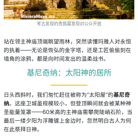
考古发现的贵族墓室现对公众开放
站在领主神庙顶端眺望雨林，突然读懂玛雅人对永恒
的执着——无论是恢弘的金字塔，还是工匠偷偷刻在
墙角的涂鸦，都是向时间发出的温柔战书。
基尼奇纳：太阳神的居所
日头西斜时，我们匆忙赶往被称为”太阳屋”的
基尼奇
纳
。这座卫城虽规模较小，但登顶瞬间就会被某种神
圣能量笼罩——60米高的主神庙需攀爬陡峭石阶，当
最后一缕夕阳为浮雕镀上金边时，忽然明白古人为何
在此祭拜日神。