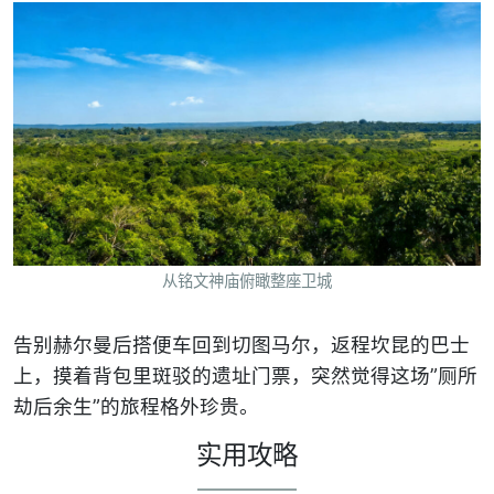
从铭文神庙俯瞰整座卫城
告别赫尔曼后搭便车回到切图马尔，返程坎昆的巴士
上，摸着背包里斑驳的遗址门票，突然觉得这场”厕所
劫后余生”的旅程格外珍贵。
实用攻略