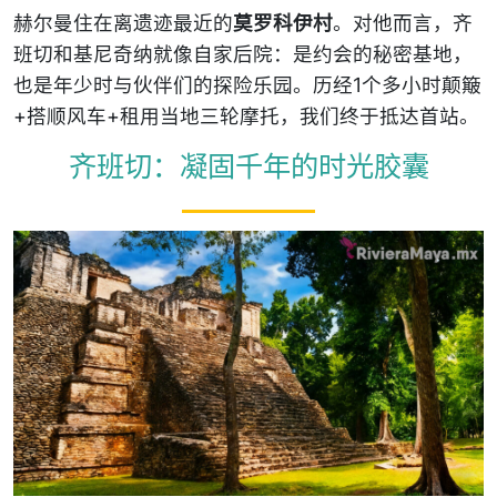
赫尔曼住在离遗迹最近的
莫罗科伊村
。对他而言，齐
班切和基尼奇纳就像自家后院：是约会的秘密基地，
也是年少时与伙伴们的探险乐园。历经1个多小时颠簸
+搭顺风车+租用当地三轮摩托，我们终于抵达首站。
齐班切：凝固千年的时光胶囊