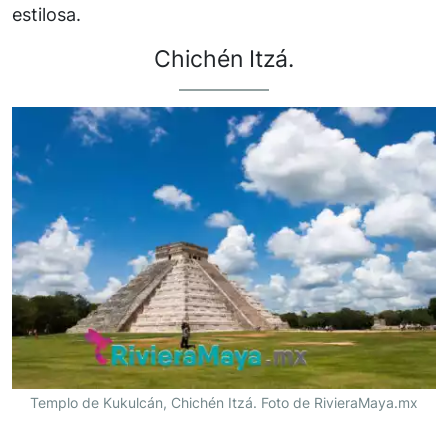
estilosa.
Chichén Itzá.
Templo de Kukulcán, Chichén Itzá. Foto de RivieraMaya.mx