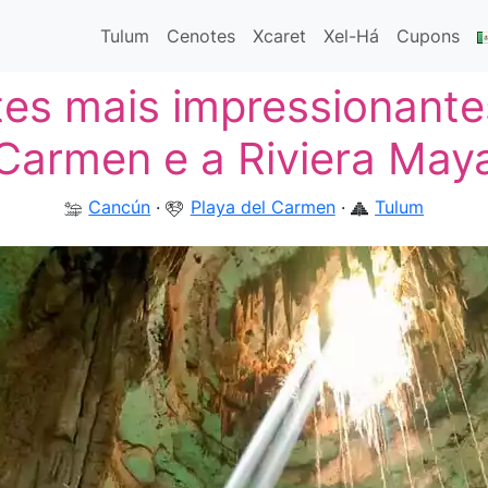
Tulum
Cenotes
Xcaret
Xel-Há
Cupons
es mais impressionante
Carmen e a Riviera May
Cancún
·
Playa del Carmen
·
Tulum