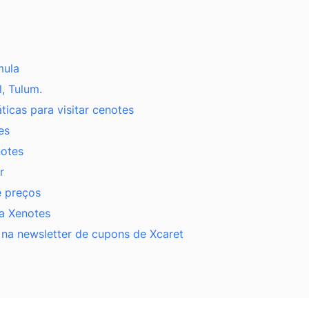
mula
, Tulum.
ticas para visitar cenotes
es
notes
r
e preços
a Xenotes
 na newsletter de cupons de Xcaret