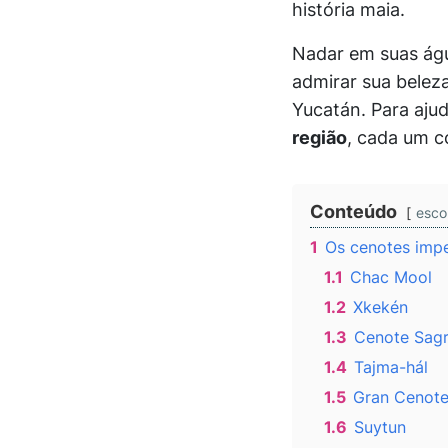
história maia.
Nadar em suas águ
admirar sua belez
Yucatán. Para ajud
região
, cada um c
Conteúdo
esco
1
Os cenotes impe
1.1
Chac Mool
1.2
Xkekén
1.3
Cenote Sag
1.4
Tajma-hál
1.5
Gran Cenot
1.6
Suytun