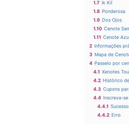
1.7
Ik Kil
1.8
Ponderosa
1.9
Dos Ojos
1.10
Cenote Sa
1.11
Cenote Azul
2
Informações prá
3
Mapa de Cenot
4
Passeio por ce
4.1
Xenotes Tou
4.2
Histórico d
4.3
Cupons par
4.4
Inscreva-se
4.4.1
Sucesso
4.4.2
Erro