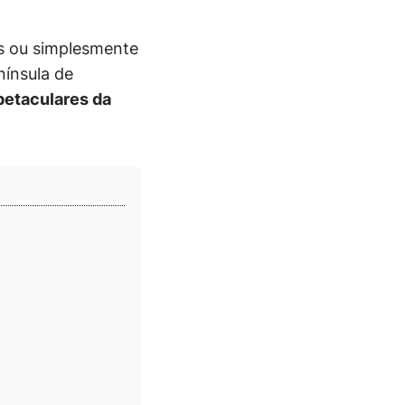
as ou simplesmente
nínsula de
petaculares da