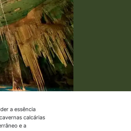
rder a essência
cavernas calcárias
rrâneo e a