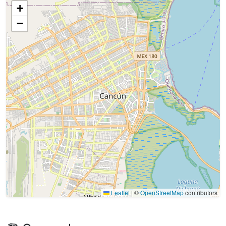
+
−
Leaflet
|
©
OpenStreetMap
contributors