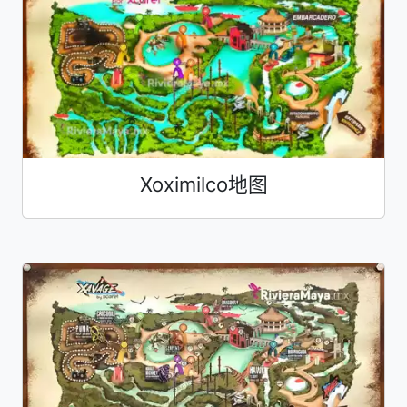
Xoximilco地图