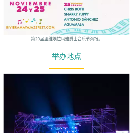
第20届里维埃拉玛雅爵士音乐节海报。
举办地点