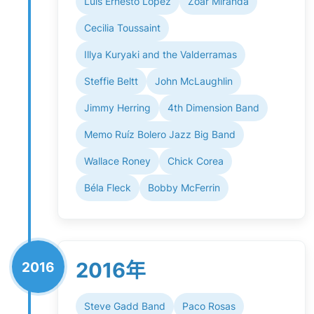
Luis Ernesto Lopez
Zoar Miranda
Cecilia Toussaint
Illya Kuryaki and the Valderramas
Steffie Beltt
John McLaughlin
Jimmy Herring
4th Dimension Band
Memo Ruíz Bolero Jazz Big Band
Wallace Roney
Chick Corea
Béla Fleck
Bobby McFerrin
2016年
2016
Steve Gadd Band
Paco Rosas