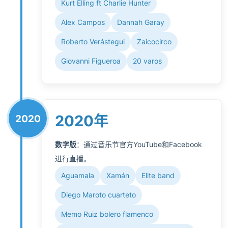
Kurt Elling ft Charlie Hunter
Alex Campos
Dannah Garay
Roberto Verástegui
Zaicocirco
Giovanni Figueroa
20 varos
2020年
2020
数字版
：通过音乐节官方YouTube和Facebook
进行直播。
Aguamala
Xamán
Elite band
Diego Maroto cuarteto
Memo Ruiz bolero flamenco