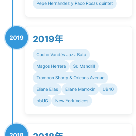
Pepe Hernández y Paco Rosas quintet
2019年
2019
Cucho Vandés Jazz Batá
Magos Herrera
Sr. Mandrill
Trombon Shorty & Orleans Avenue
Eliane Elias
Eliane Marrokin
UB40
pbUG
New York Voices
2018