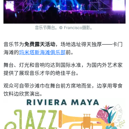
音乐节舞台。© Francisco摄影。
音乐节为
免费露天活动
，场地选址得天独厚——卡门
海滩的
玛米塔斯海滩俱乐部
前。
舞台、灯光和音响均达到国际水准，为国内外艺术家
提供了展现音乐才华的绝佳平台。
观众可自带沙滩巾在舞台前方席地而坐，边享用零食
饮料边欣赏演出。