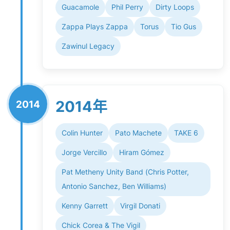
Guacamole
Phil Perry
Dirty Loops
Zappa Plays Zappa
Torus
Tio Gus
Zawinul Legacy
2014年
2014
Colin Hunter
Pato Machete
TAKE 6
Jorge Vercillo
Hiram Gómez
Pat Metheny Unity Band (Chris Potter,
Antonio Sanchez, Ben Williams)
Kenny Garrett
Virgil Donati
Chick Corea & The Vigil