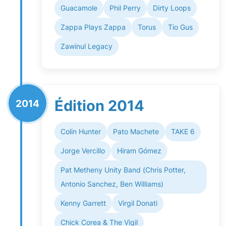
Guacamole
Phil Perry
Dirty Loops
Zappa Plays Zappa
Torus
Tio Gus
Zawinul Legacy
Édition 2014
2014
Colin Hunter
Pato Machete
TAKE 6
Jorge Vercillo
Hiram Gómez
Pat Metheny Unity Band (Chris Potter,
Antonio Sanchez, Ben Williams)
Kenny Garrett
Virgil Donati
Chick Corea & The Vigil