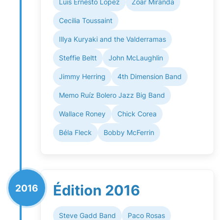
Luis Ernesto Lopez
Zoar Miranda
Cecilia Toussaint
Illya Kuryaki and the Valderramas
Steffie Beltt
John McLaughlin
Jimmy Herring
4th Dimension Band
Memo Ruíz Bolero Jazz Big Band
Wallace Roney
Chick Corea
Béla Fleck
Bobby McFerrin
Édition 2016
2016
Steve Gadd Band
Paco Rosas