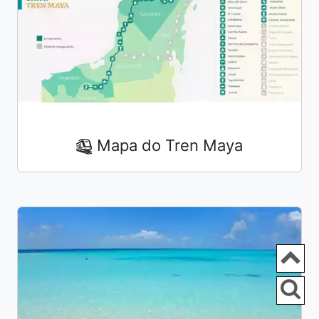
Mapa do Tren Maya
Ir
P