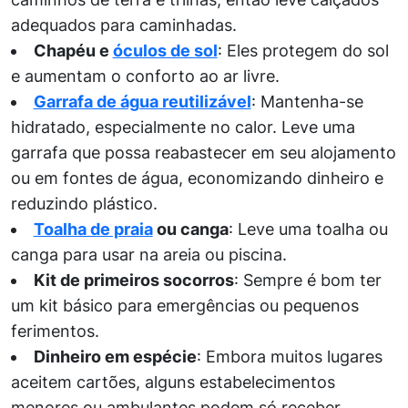
adequados para caminhadas.
Chapéu e
óculos de sol
: Eles protegem do sol
e aumentam o conforto ao ar livre.
Garrafa de água reutilizável
: Mantenha-se
hidratado, especialmente no calor. Leve uma
garrafa que possa reabastecer em seu alojamento
ou em fontes de água, economizando dinheiro e
reduzindo plástico.
Toalha de praia
ou canga
: Leve uma toalha ou
canga para usar na areia ou piscina.
Kit de primeiros socorros
: Sempre é bom ter
um kit básico para emergências ou pequenos
ferimentos.
Dinheiro em espécie
: Embora muitos lugares
aceitem cartões, alguns estabelecimentos
menores ou ambulantes podem só receber