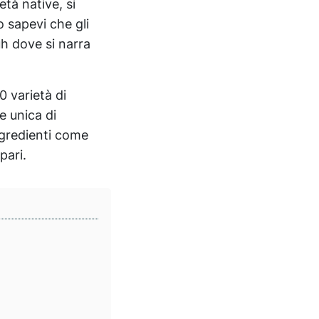
età native, si
o sapevi che gli
uh dove si narra
 varietà di
e unica di
ngredienti come
pari.