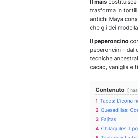
Il mais
costituisce 
trasforma in tortil
antichi Maya consi
che gli dei modell
Il peperoncino
com
peperoncini – dal 
tecniche ancestral
cacao, vaniglia e f
Contenuto
nas
1
Tacos: L’icona n
2
Quesadillas: Co
3
Fajitas
4
Chilaquiles: I p
5
Tostadas: La te