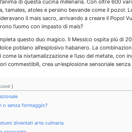
l’anima di questa cucina millenaria. Con oltre 600 vari
la, tamales, atoles e persino bevande come il pozol. L
deravano il mais sacro, arrivando a creare il Popol V
arono l’uomo con impasto di mais?
pleta questo duo magico. Il Messico ospita più di 200
dolce poblano all’esplosivo habanero. La combinazion
i come la nixtamalizzazione e l’uso del metate, con i
iori commestibili, crea un’esplosione sensoriale senza 
condi
azionale
n o senza formaggio?
ostumi diventati arte culinaria
la croccante