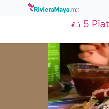
🌮 5 Pia