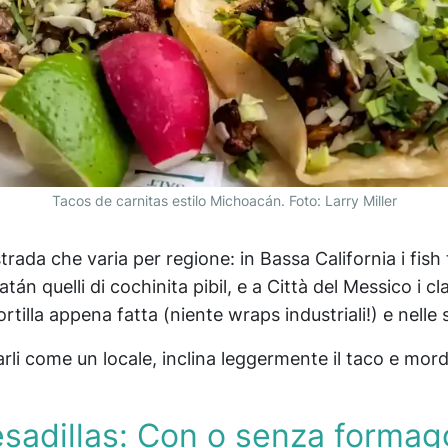
Tacos de carnitas estilo Michoacán. Foto: Larry Miller
trada che varia per regione: in Bassa California i fish 
atán quelli di cochinita pibil, e a Città del Messico i cla
rtilla appena fatta (niente wraps industriali!) e nelle s
arli come un locale, inclina leggermente il taco e mor
sadillas: Con o senza formag