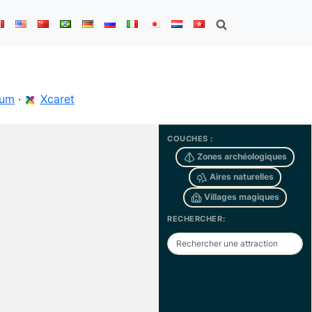
lum
·
Xcaret
COUCHES :
Zones archéologiques
Aires naturelles
Villages magiques
RECHERCHER: