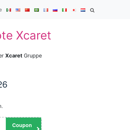
e
te Xcaret
der
Xcaret
Gruppe
26
n.
Coupon