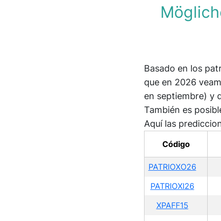
Möglich
Basado en los pat
que en 2026 veamo
en septiembre) y 
También es posibl
Aquí las prediccio
Código
PATRIOXO26
PATRIOXI26
XPAFF15