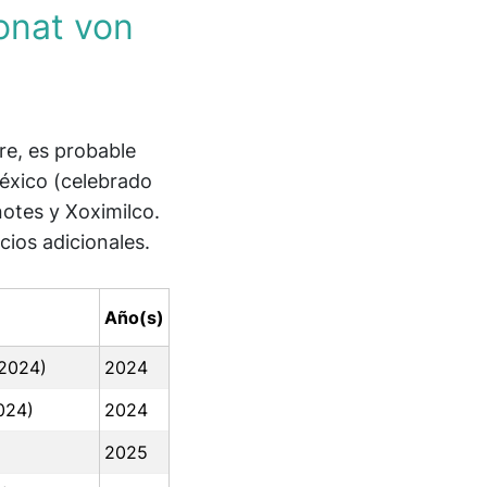
onat von
re, es probable
éxico (celebrado
otes y Xoximilco.
ios adicionales.
Año(s)
 2024)
2024
024)
2024
2025