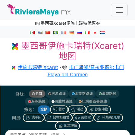
墨西哥Xcaret伊施卡瑞特优惠券
墨西哥伊施卡瑞特(Xcaret)
地图
伊施卡瑞特 Xcaret
·
卡门海滩/普拉亚德尔卡门
Playa del Carmen
路线：
全部
河流路线
水族馆路线
海滩路线
海豚路线
玛雅村路线
壮观墨西哥路线
筛选：
餐厅
活动
野生动物
全部
图层:
洗手间
储物柜租赁
医务室
轮椅/婴儿车
困难坡道