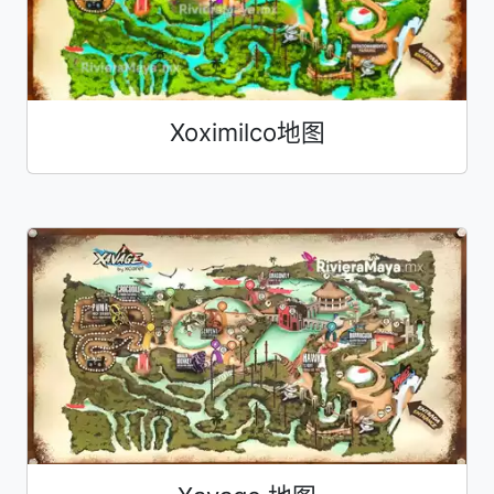
Xoximilco地图