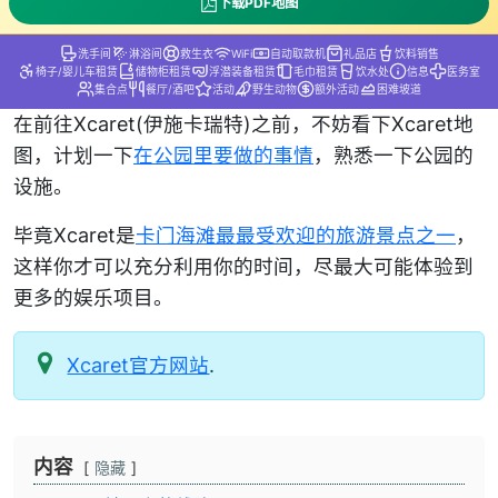
下载PDF地图
洗手间
淋浴间
救生衣
WiFi
自动取款机
礼品店
饮料销售
椅子/婴儿车租赁
储物柜租赁
浮潜装备租赁
毛巾租赁
饮水处
信息
医务室
集合点
餐厅/酒吧
活动
野生动物
额外活动
困难坡道
在前往Xcaret(伊施卡瑞特)之前，不妨看下Xcaret地
图，计划一下
在公园里要做的事情
，熟悉一下公园的
设施。
毕竟Xcaret是
卡门海滩最最受欢迎的旅游景点之一
，
这样你才可以充分利用你的时间，尽最大可能体验到
更多的娱乐项目。
Xcaret官方网站
.
内容
隐藏