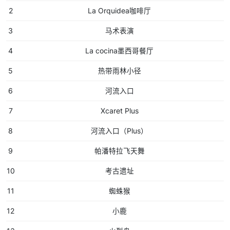
2
La Orquidea咖啡厅
3
马术表演
4
La cocina墨西哥餐厅
5
热带雨林小径
6
河流入口
7
Xcaret Plus
8
河流入口（Plus）
9
帕潘特拉飞天舞
10
考古遗址
11
蜘蛛猴
12
小鹿