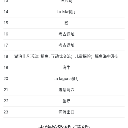
13
火烈鸟
14
La isla餐厅
15
貘
16
考古遗址
17
考古遗址
18
湖泊非凡活动: 鳐鱼, 互动式交流；儿童探险；鳐鱼海中漫步
19
海牛
20
La laguna餐厅
21
蝙蝠洞穴
22
鱼疗
23
河流出口