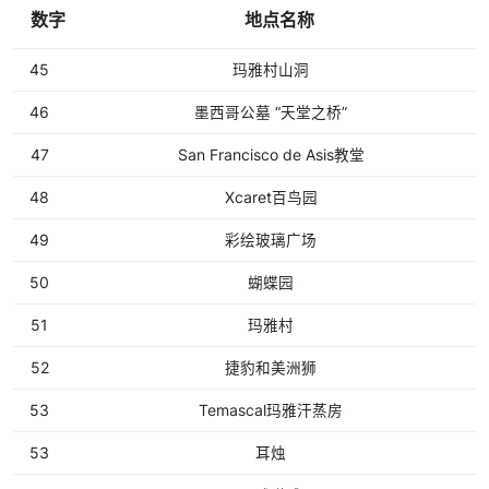
数字
地点名称
45
玛雅村山洞
46
墨西哥公墓 “天堂之桥”
47
San Francisco de Asis教堂
48
Xcaret百鸟园
49
彩绘玻璃广场
50
蝴蝶园
51
玛雅村
52
捷豹和美洲狮
53
Temascal玛雅汗蒸房
53
耳烛