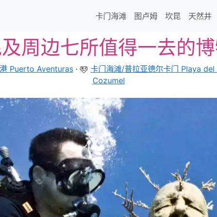
卡门海滩
图卢姆
坎昆
天然井
昆及周边七所值得一去的博
uerto Aventuras
·
卡门海滩/普拉亚德尔卡门 Playa del 
Cozumel