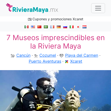
Cupones y promociones Xcaret
7 Museos imprescindibles en
la Riviera Maya
Cancún
·
Cozumel
·
Playa del Carmen
·
Puerto Aventuras
·
Xcaret