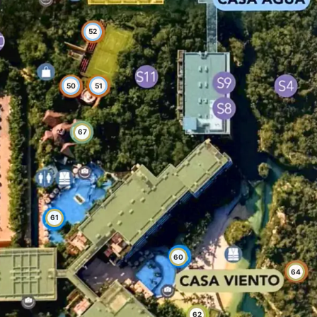
52
50
51
67
61
60
64
62