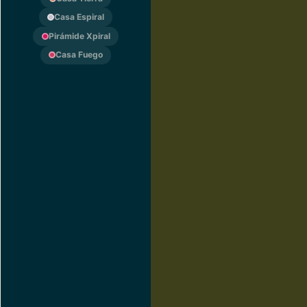
Casa Espiral
Pirámide Xpiral
Casa Fuego