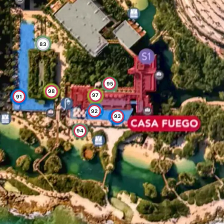
83
95
98
97
91
92
93
94