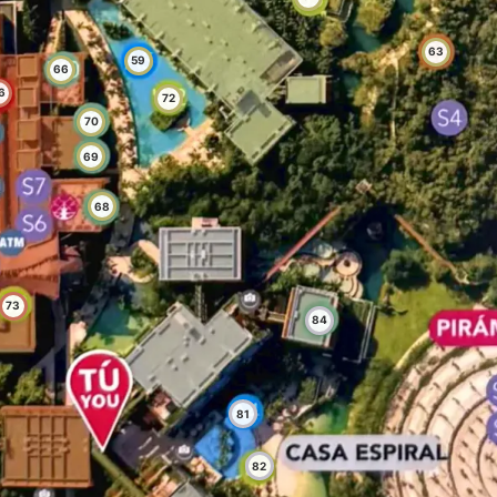
63
59
66
6
72
70
69
68
73
84
81
82