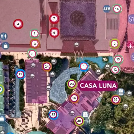
14
7
4
6
9
3
2
8
13
24
1
12
21
23
1
25
26
22
28