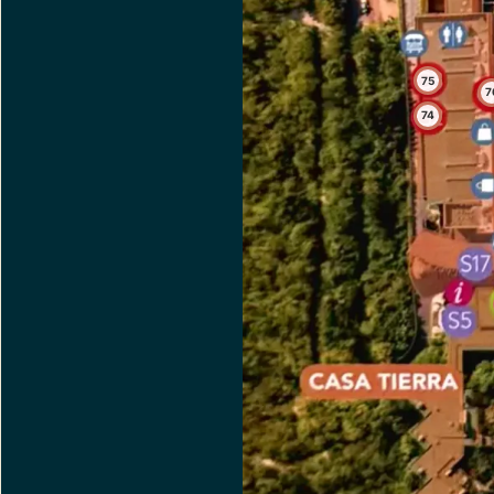
75
7
74