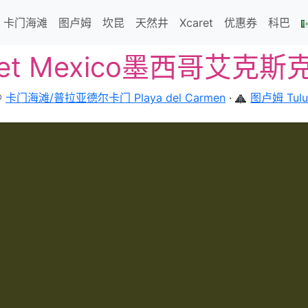
卡门海滩
图卢姆
坎昆
天然井
Xcaret
优惠券
科巴
caret Mexico墨西哥艾
卡门海滩/普拉亚德尔卡门 Playa del Carmen
·
图卢姆 Tul