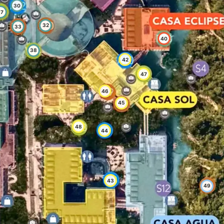
30
37
32
33
40
38
42
47
46
45
48
44
43
49