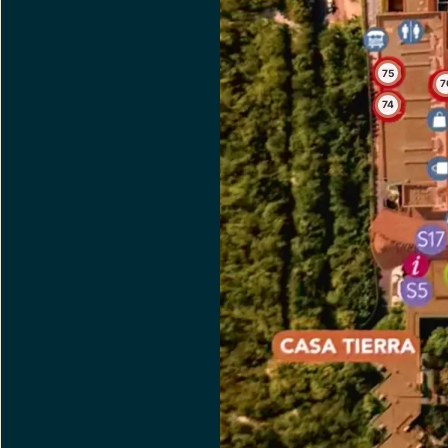
75
7
74