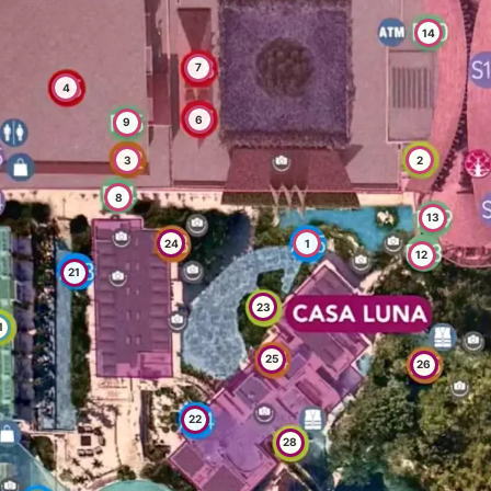
14
7
4
6
9
3
2
8
13
24
1
12
21
23
1
25
26
22
28