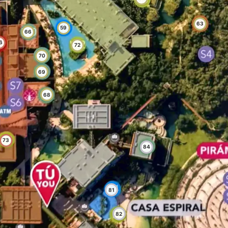
63
59
66
6
72
70
69
68
73
84
81
82