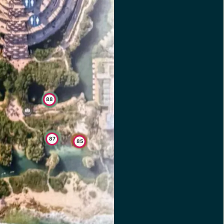
88
87
85