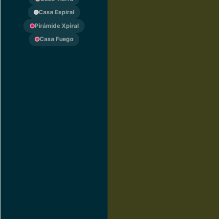
Casa Espiral
Pirámide Xpiral
Casa Fuego