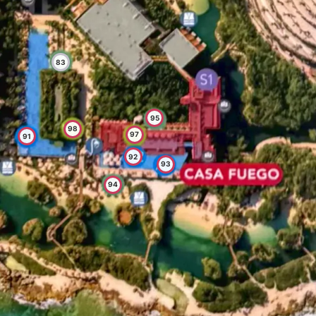
83
95
98
97
91
92
93
94