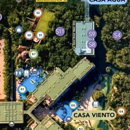
52
50
51
67
61
60
64
62