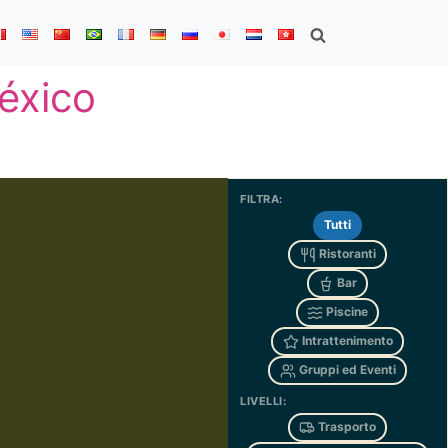
éxico
FILTRA:
Tutti
Ristoranti
Bar
Piscine
Intrattenimento
Gruppi ed Eventi
LIVELLI:
Trasporto