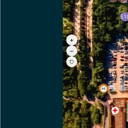
+
−
65