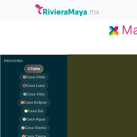
Ma
PERCORSI:
Tutte
Casa Cielo
Casa Luna
Casa Vida
Casa Eclipse
Casa Sol
Casa Agua
Casa Viento
Casa Tierra