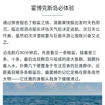
霍博克斯岛必体验
通过旅舍报名了鲸鲨之旅。清晨乘快艇出发时天色阴
沉，临近观测点船长评估天气后决定返航。次日天公
作美，虽然初次浮潜就要与巨兽共游让我既兴奋又忐
忑。
沿岛航行90分钟后，先是看见一条鲸鲨，接着是三
条、十条，最后出现数百只组成的庞大鱼群。我颤抖
着入水，扑腾几下便置身于专注觅食的巨兽群中。近
距离目睹多条鲸鲨后，最震撼的记忆定格在那条庞然
大物——它优雅的身躯从我身下缓缓滑过。