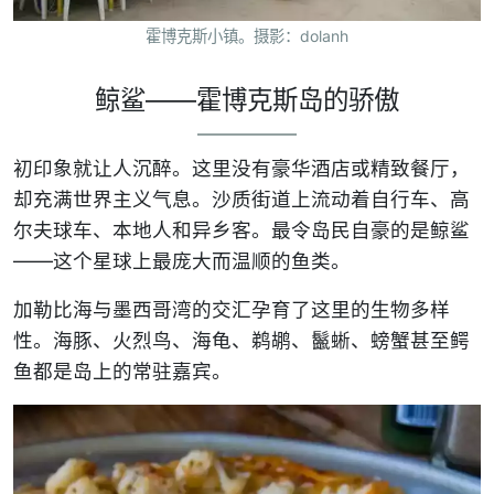
霍博克斯小镇。摄影：dolanh
鲸鲨——霍博克斯岛的骄傲
初印象就让人沉醉。这里没有豪华酒店或精致餐厅，
却充满世界主义气息。沙质街道上流动着自行车、高
尔夫球车、本地人和异乡客。最令岛民自豪的是鲸鲨
——这个星球上最庞大而温顺的鱼类。
加勒比海与墨西哥湾的交汇孕育了这里的生物多样
性。海豚、火烈鸟、海龟、鹈鹕、鬣蜥、螃蟹甚至鳄
鱼都是岛上的常驻嘉宾。