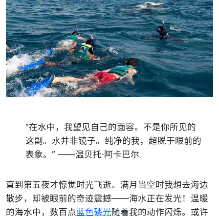
“在水中，我望见自己的面容。不是你所见的
这副。水并非镜子。纯净的我，超脱于眼前的
表象。” ——温贝托·阿卡巴尔
直到第五夜才惊觉时光飞逝。满月当空时我想去海边
散步，却被眼前的奇迹震撼——海水正在发光！温暖
的海水中，数百点
蓝色磷光
随着我的动作闪烁。或许