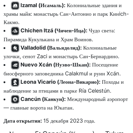
Izamal (Исамаль):
Колониальные здания и
храмы майя: монастырь Сан-Антонио и парк Кинich-
Какмо.
Chichen Itzá (Чичен-Ица):
Чудо света:
Пирамида Кукулькана и Храм Воинов.
Valladolid (Вальядолид):
Колониальные
улочки, сенот Zaci и монастырь Сан-Бернардино.
Nuevo Xcán (Нуэво-Шкан):
Посещение
биосферного заповедника Calakmul и руин Xcán.
Leona Vicario (Леона-Викарио):
Походы и
наблюдение за птицами в парке Ría Celestún.
Cancún (Канкун):
Международный аэропорт
— главные ворота на Юкатан.
Дата открытия:
15 декабря 2023 года.