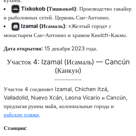
кухней.
Tixkokob (Тишкокоб)
: Производство гавайер
и рыболовных сетей. Церковь Сан-Антонио.
Izamal (Исамаль)
: «Желтый город» с
монастырем Сан-Антонио и храмом Кинich-Какмо.
Дата открытия:
15 декабря 2023 года.
Участок 4: Izamal (Исамаль) — Cancún
(Канкун)
Участок 4 соединяет Izamal, Chichen Itzá,
Valladolid, Nuevo Xcán, Leona Vicario и Cancún,
предлагая руины майя, колониальные города и
райские пляжи
.
Станции: