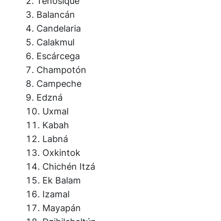
Tenosique
Balancán
Candelaria
Calakmul
Escárcega
Champotón
Campeche
Edzná
Uxmal
Kabah
Labná
Oxkintok
Chichén Itzá
Ek Balam
Izamal
Mayapán