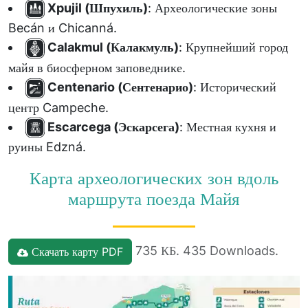
Xpujil (Шпухиль)
: Археологические зоны
Becán и Chicanná.
Calakmul (Калакмуль)
: Крупнейший город
майя в биосферном заповеднике.
Centenario (Сентенарио)
: Исторический
центр Campeche.
Escarcega (Эскарсега)
: Местная кухня и
руины Edzná.
Карта археологических зон вдоль
маршрута поезда Майя
735 КБ. 435 Downloads.
Скачать карту PDF