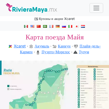
Купоны и акции Xcaret
Карта поезда Майя
Xcaret
·
Акумаль
·
Канкун
·
Плайя-дель-
Кармен
·
Пуэрто-Морелос
·
Тулум