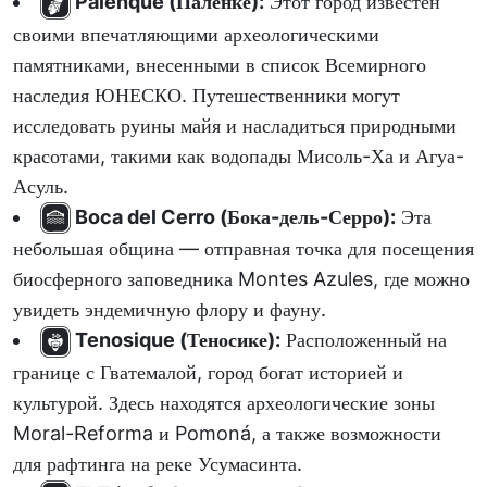
Palenque (Паленке):
Этот город известен
своими впечатляющими археологическими
памятниками, внесенными в список Всемирного
наследия ЮНЕСКО. Путешественники могут
исследовать руины майя и насладиться природными
красотами, такими как водопады Мисоль-Ха и Агуа-
Асуль.
Boca del Cerro (Бока-дель-Серро):
Эта
небольшая община — отправная точка для посещения
биосферного заповедника Montes Azules, где можно
увидеть эндемичную флору и фауну.
Tenosique (Теносике):
Расположенный на
границе с Гватемалой, город богат историей и
культурой. Здесь находятся археологические зоны
Moral-Reforma и Pomoná, а также возможности
для рафтинга на реке Усумасинта.