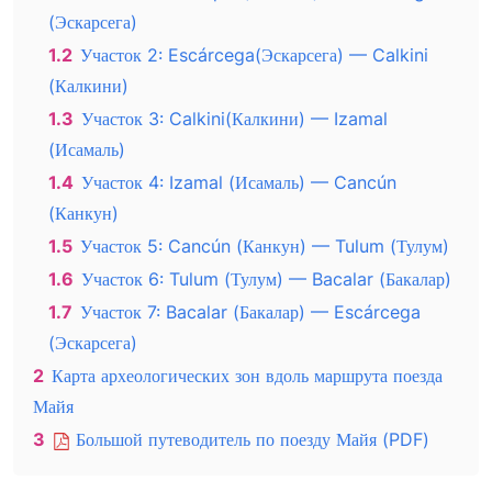
(Эскарсега)
1.2
Участок 2: Escárcega(Эскарсега) — Calkini
(Калкини)
1.3
Участок 3: Calkini(Калкини) — Izamal
(Исамаль)
1.4
Участок 4: Izamal (Исамаль) — Cancún
(Канкун)
1.5
Участок 5: Cancún (Канкун) — Tulum (Тулум)
1.6
Участок 6: Tulum (Тулум) — Bacalar (Бакалар)
1.7
Участок 7: Bacalar (Бакалар) — Escárcega
(Эскарсега)
2
Карта археологических зон вдоль маршрута поезда
Майя
3
Большой путеводитель по поезду Майя (PDF)