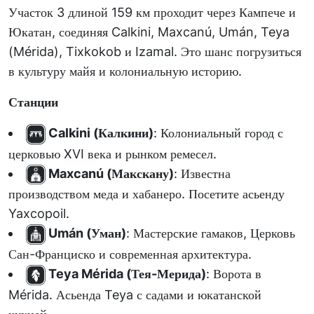
Участок 3 длиной 159 км проходит через Кампече и
Юкатан, соединяя Calkini, Maxcanú, Umán, Teya
(Mérida), Tixkokob и Izamal. Это шанс погрузиться
в культуру майя и колониальную историю.
Станции
Calkini (Калкини)
: Колониальный город с
церковью XVI века и рынком ремесел.
Maxcanú (Макскану)
: Известна
производством меда и хабанеро. Посетите асьенду
Yaxcopoil.
Umán (Уман)
: Мастерские гамаков, Церковь
Сан-Франциско и современная архитектура.
Teya Mérida (Тея-Мерида)
: Ворота в
Mérida. Асьенда Teya с садами и юкатанской