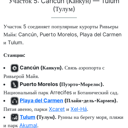
Участок 5: Cancún (Канкун) — Tulum
(Тулум)
Участок 5 соединяет популярные курорты Ривьеры
Майя: Cancún, Puerto Morelos, Playa del Carmen
и Tulum.
Станции:
Cancún (Канкун).
Связь аэропорта с
Ривьерой Майя.
Puerto Morelos (Пуэрто-Морелос).
Национальный парк Arrecifes и Ботанический сад.
Playa del Carmen
(Плайя-дель-Кармен).
Пятая авеню, парки
Xcaret
и
Xel-Há
.
Tulum
(Тулум).
Руины на берегу моря, пляжи
и парк
Akumal
.