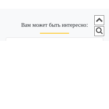
Ir
Вам может быть интересно:
П
Карта Шочимилько Xoximilco