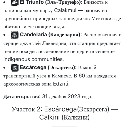
El Triunfo (Эль-Триунфо):
Близость к
национальному парку Calakmul — одному из
крупнейших природных заповедников Мексики, где
обитают исчезающие виды.
Candelaria (Канделария):
Расположенная в
сердце джунглей Лакандона, эта станция предлагает
пешие походы, исследование пещер и посещение
indigenous communities.
Escárcega (Эскарсега):
Важный
транспортный узел в Кампече. В 60 км находится
археологическая зона Edzná.
Дата открытия:
31 декабря 2023 года.
Участок 2: Escárcega(Эскарсега) —
Calkini (Калкини)