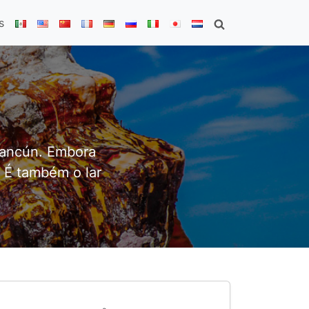
s
Cancún. Embora
 É também o lar