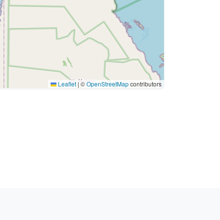
Leaflet
|
©
OpenStreetMap
contributors