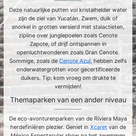
Deze natuurlijke putten vol kristalhelder water
zijn de ziel van Yucatán. Zwem, duik of
snorkel in grotten versierd met stalactieten,
zipline over junglepoelen zoals Cenote
Zapote, of drijf ontspannen in
openluchtwonderen zoals Gran Cenote.
Sommige, zoals de
Cenote Azul
, hebben zelfs
onderwatergrotten voor gecertificeerde
duikers. Tip: kom vroeg om drukte te
vermijden!
Themaparken van een ander niveau
De eco-avonturenparken van de Riviera Maya
herdefiniëren plezier. Geniet in
Xcaret
van de
México Espectacular show na het zwemmen