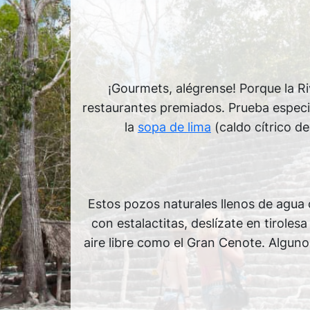
¡Gourmets, alégrense! Porque la R
restaurantes premiados. Prueba especia
la
sopa de lima
(caldo cítrico de
Estos pozos naturales llenos de agua 
con estalactitas, deslízate en tiroles
aire libre como el Gran Cenote. Algun