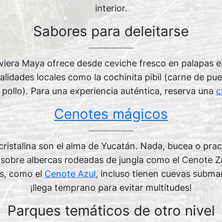
interior.
Sabores para deleitarse
iviera Maya ofrece desde ceviche fresco en palapas e
lidades locales como la cochinita pibil (carne de p
 pollo). Para una experiencia auténtica, reserva una
c
Cenotes mágicos
cristalina son el alma de Yucatán. Nada, bucea o pr
a sobre albercas rodeadas de jungla como el Cenote Za
os, como el
Cenote Azul
, incluso tienen cuevas subma
¡llega temprano para evitar multitudes!
Parques temáticos de otro nivel