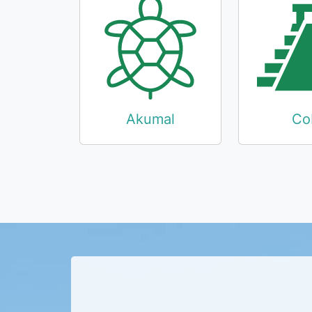
Akumal
Co