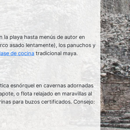
n la playa hasta menús de autor en
uerco asado lentamente), los panuchos y
lase de cocina
tradicional maya.
actica esnórquel en cavernas adornadas
pote, o flota relajado en maravillas al
rinas para buzos certificados. Consejo: