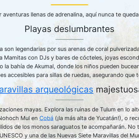
ir aventuras llenas de adrenalina, aquí nunca te queda
Playas deslumbrantes
a son legendarias por sus arenas de coral pulverizadas
 Mamitas con DJs y bares de cócteles, joyas escond
omo la bahía de Akumal, donde los niños pueden bucear
es accesibles para sillas de ruedas, asegurando que t
ravillas arqueológicas
majestuos
lizaciones mayas. Explora las ruinas de Tulum en lo alt
 Nohoch Mul en
Cobá
(¡la más alta de Yucatán!), o re
llidos de los monos saraguatos te acompañarán. No t
 UNESCO y una de las Nuevas Siete Maravillas del Mun