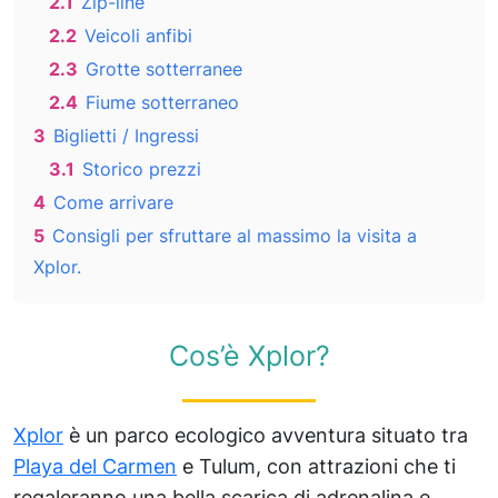
2.1
Zip-line
2.2
Veicoli anfibi
2.3
Grotte sotterranee
2.4
Fiume sotterraneo
3
Biglietti / Ingressi
3.1
Storico prezzi
4
Come arrivare
5
Consigli per sfruttare al massimo la visita a
Xplor.
Cos’è Xplor?
Xplor
è un parco ecologico avventura situato tra
Playa del Carmen
e Tulum, con attrazioni che ti
regaleranno una bella scarica di adrenalina e