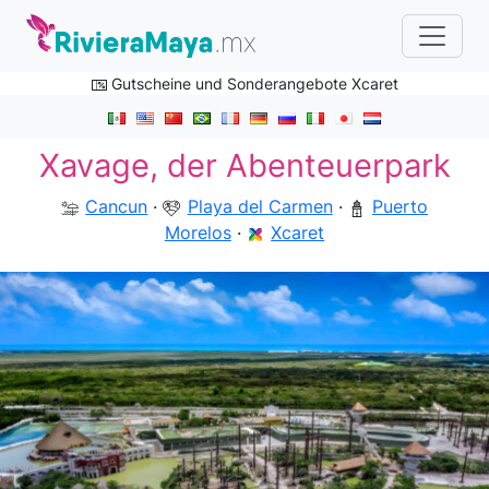
Gutscheine und Sonderangebote Xcaret
Xavage, der Abenteuerpark
Cancun
·
Playa del Carmen
·
Puerto
Morelos
·
Xcaret