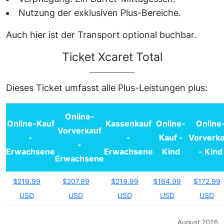
Nutzung der exklusiven Plus-Bereiche.
Auch hier ist der Transport optional buchbar.
Ticket
Xcaret Total
Dieses Ticket umfasst alle Plus-Leistungen plus:
Online-
Online-Kauf
Kassenkauf
Online-
Online
Vorverkauf
-
-
Kauf -
Vorverka
-
Erwachsene
Erwachsene
Kind
- Kind
Erwachsene
$219.99
$207.99
$219.99
$164.99
$172.99
USD
USD
USD
USD
USD
August 2026