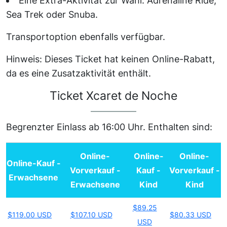
Eine Extra-Aktivität zur Wahl: Adrenaline Ride,
Sea Trek oder Snuba.
Transportoption ebenfalls verfügbar.
Hinweis: Dieses Ticket hat keinen Online-Rabatt,
da es eine Zusatzaktivität enthält.
Ticket
Xcaret de Noche
Begrenzter Einlass ab 16:00 Uhr. Enthalten sind:
Online-
Online-
Online-
Online-Kauf -
Vorverkauf -
Kauf -
Vorverkauf -
Erwachsene
Erwachsene
Kind
Kind
$89.25
$119.00 USD
$107.10 USD
$80.33 USD
USD