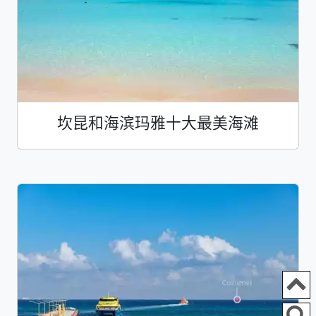
坎昆和海滨玛雅十大最美海滩
I