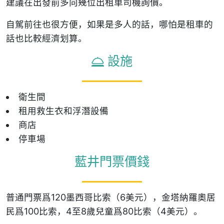
建議在出發前多向幾位出租車司機詢價。
自駕前往也很方便，如果是多人的話，哪怕是租車的
話也比較經濟划算。
設施
衛生間
租用救生衣和浮潛設備
商店
停車場
藍井門票價錢
普通門票爲120墨西哥比索（6美元），金塔納羅奧居
民爲100比索，4至8歲兒童爲80比索（4美元）。