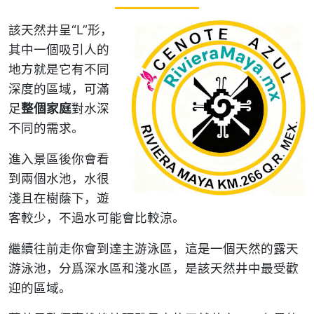
該天然井呈“L”形，
其中一個吸引人的
地方就是它有不同
深度的區域，可滿
足
整個家庭
對水深
不同的需求。
進入景區後你會看
到兩個水池，水很
淺且在樹蔭下，遊
客較少，不過水可能會比較涼。
繼續往前走你會到達主游泳區，這是一個天然的露天
游泳池，分爲深水區和淺水區，是該天然井中最受歡
迎的區域。