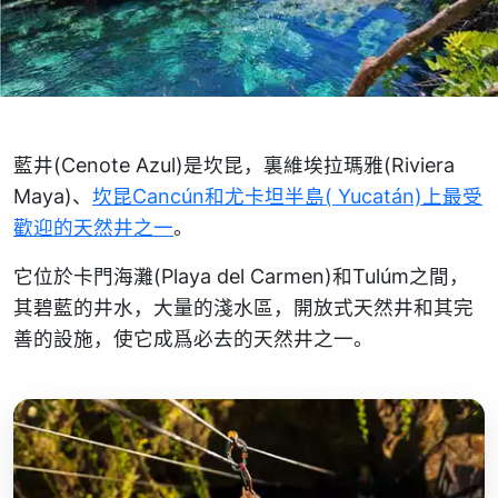
藍井(Cenote Azul)是坎昆，裏維埃拉瑪雅(Riviera
Maya)、
坎昆Cancún和尤卡坦半島( Yucatán)上最受
歡迎的天然井之一
。
它位於卡門海灘(Playa del Carmen)和Tulúm之間，
其碧藍的井水，大量的淺水區，開放式天然井和其完
善的設施，使它成爲必去的天然井之一。