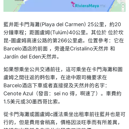
藍井距卡門海灘(Playa del Carmen) 25公里，約20
分鐘車程；距圖盧姆(Tulúm)40公里。其位於 位於坎
昆-圖盧姆高速公路的第266公里處。位置參考：它在
Barcelo酒店的前面 ，旁邊是Cristalino天然井 和
Jardín del Eden天然井。
如果想乘坐公共交通前往，這可乘坐在卡門海灘和圖
盧姆之間往返的麪包車，在途中跟司機要求在
Barcelo酒店下車或者直接提及天然井的名字：
Cenote Azul（發音：sei no 得，啊速了）。車費約
1.5美元或30墨西哥比索。
從卡門海灘或圖盧姆c護法乘坐出租車前往藍井也是可
行的，但是費用會稍高，價格因淡旺季而有所差異，