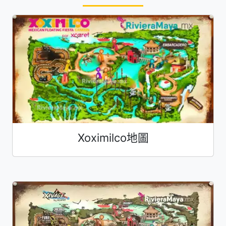
Xoximilco地圖