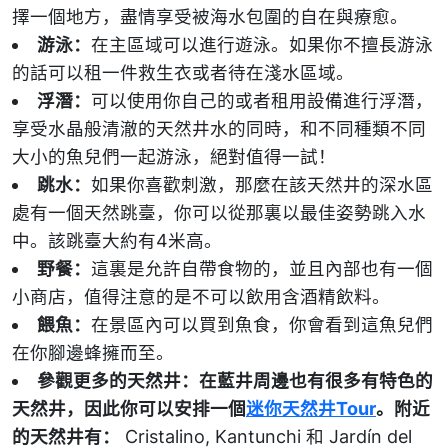
擇一個地方，盡情享受被海水包圍的自在與療愈。
游泳：
在主區域可以進行遊泳。如果你不擅長游泳
的話可以租一件救生衣或者待在淺水區域。
浮潛：
可以使用你自己的或者租用設備進行浮潛，
享受水晶般清澈的天然井水的同時，和不同種類不同
大小的魚兒們一起游泳，絕對值得一試！
跳水：
如果你喜歡刺激，那麼在該天然井的深水區
處有一個天然跳臺，你可以從那裏以最佳姿勢跳入水
中。該跳臺大約有4米高。
野餐：
這裏是允許自帶食物的，並且內部也有一個
小商店，值得注意的是不可以飲用含酒精飲料。
餵魚：
在景區內可以買到魚食，你會看到這魚兒們
在你腳邊蜂擁而至。
參觀更多的天然井：在藍井周邊也有很多有特色的
天然井，因此你可以安排一個
迷你天然井Tour
。附近
的天然井有：
Cristalino, Kantunchi 和 Jardín del