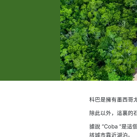
科巴是擁有墨西哥
除此以外，這裏的
據說 “Coba “是
該城市靠近湖泊。