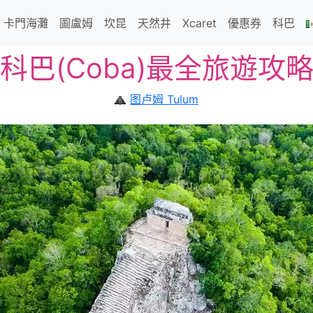
卡門海灘
圖盧姆
坎昆
天然井
Xcaret
優惠券
科巴
科巴(Coba)最全旅遊攻
图卢姆 Tulum