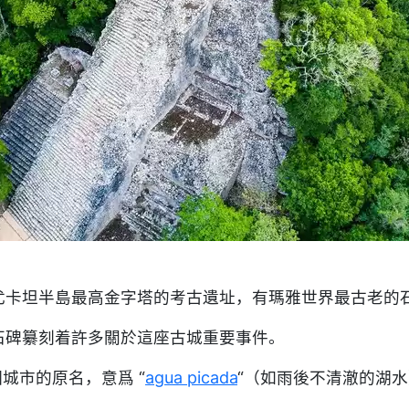
尤卡坦半島最高金字塔的考古遺址，有瑪雅世界最古老的
石碑纂刻着許多關於這座古城重要事件。
這個城市的原名，意爲 “
agua picada
“（如雨後不清澈的湖