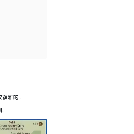
較複雜的。
劃。