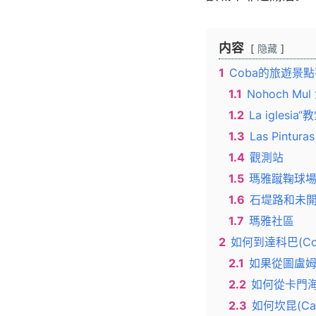
内容
隐藏
1
Coba的旅遊景
1.1
Nohoch Mu
1.2
La iglesia
1.3
Las Pintur
1.4
觀測站
1.5
瑪雅蹴鞠球
1.6
石堤路和未
1.7
瑪雅社區
2
如何到達科巴(Co
2.1
如果從圖盧姆(T
2.2
如何從卡門海灘(
2.3
如何坎昆(Can