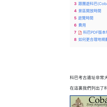
3
跟團遊科巴(Cob
4
景區開放時間
5
遊覽時間
6
費用
7
科巴PDF版本
8
如何更合理地規
科巴考古遺址非常
在這裏我們列出了