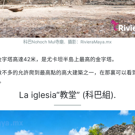
科巴Nohoch Mul寺廟．攝影：RivieraMaya.mx
 瑪雅金字塔高達42米，是尤卡坦半島上最高的金字塔。
不多的允許爬到最高點的高大建築之一，在那裏可以看到Ma
。
La iglesia“教堂” (科巴組).