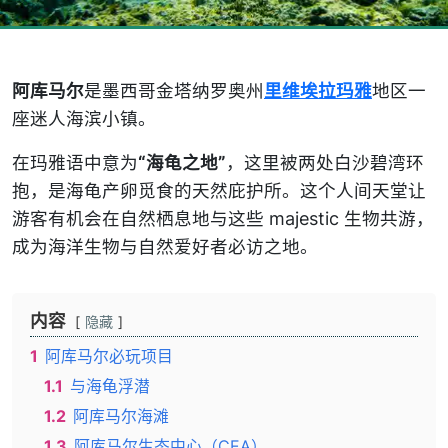
阿库马尔
是墨西哥金塔纳罗奥州
里维埃拉玛雅
地区一
座迷人海滨小镇。
在玛雅语中意为
“海龟之地”
，这里被两处白沙碧湾环
抱，是海龟产卵觅食的天然庇护所。这个人间天堂让
游客有机会在自然栖息地与这些 majestic 生物共游，
成为海洋生物与自然爱好者必访之地。
内容
隐藏
1
阿库马尔必玩项目
1.1
与海龟浮潜
1.2
阿库马尔海滩
1.3
阿库马尔生态中心（CEA）