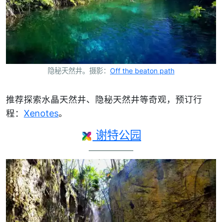
隐秘天然井。摄影：
Off the beaton path
推荐探索水晶天然井、隐秘天然井等奇观，预订行
程：
Xenotes
。
谢特公园