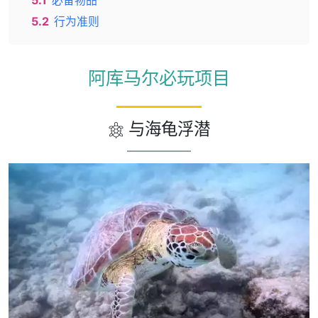
5.1
必备物品
5.2
行为准则
阿库马尔必玩项目
与海龟浮潜