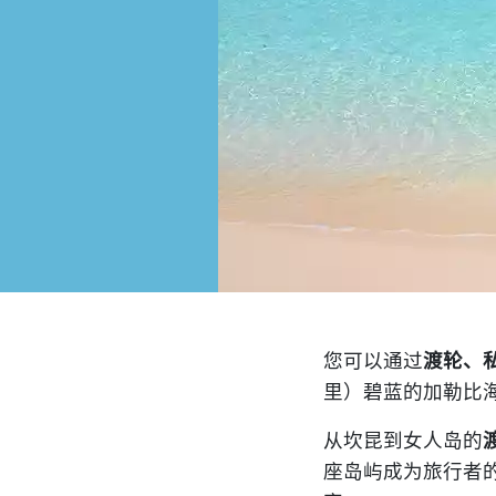
您可以通过
渡轮、
里）碧蓝的加勒比
从坎昆到女人岛的
座岛屿成为旅行者