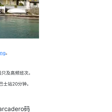
ing
。
船只及高频班次。
O巴士站20分钟。
arcadero码