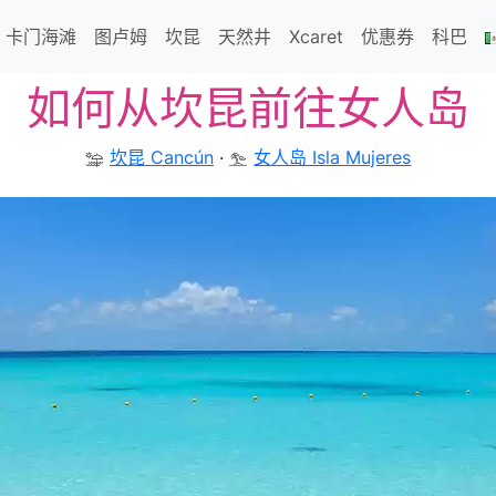
卡门海滩
图卢姆
坎昆
天然井
Xcaret
优惠券
科巴
如何从坎昆前往女人岛
坎昆 Cancún
·
女人岛 Isla Mujeres