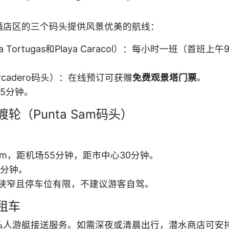
酒店区的三个码头提供风景优美的航线：
ya Tortugas和Playa Caracol）：每小时一班（首班上
arcadero码头）：在线预订可获赠
免费观景塔门票
。
35分钟。
rga渡轮（Punta Sam码头）
 Sam，距机场55分钟，距市中心30分钟。
5分钟。
狭窄且停车位有限，不建议游客自驾。
出租车
私人游艇接送服务。如需深夜或清晨出行，潜水商店可安