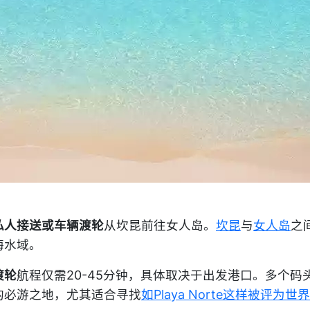
私人接送或车辆渡轮
从坎昆前往女人岛。
坎昆
与
女人岛
之
海水域。
渡轮
航程仅需20-45分钟，具体取决于出发港口。多个码
的必游之地，尤其适合寻找
如Playa Norte这样被评为