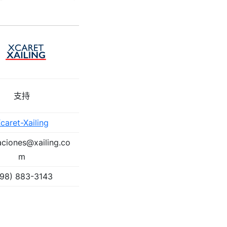
支持
caret-Xailing
aciones@xailing.co
m
98) 883-3143