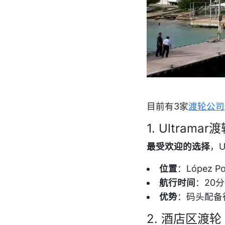
目前有3家
渡轮公司
1. Ultrama
最受欢迎的选择
，U
位置
：López
航行时间
：20
优势
：码头配备
2. 酒店区渡轮（P