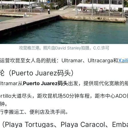
坎昆格兰港。照片由David Stanley拍摄，C.C.许可
运营坎昆至女人岛的航线：Ultramar、Ultracarga和
Xail
r渡轮（Puerto Juarez码头）
ltramar从
Puerto Juarez码头
出发，提供现代化宽敞的
 Portillo大道尽头，距坎昆机场50分钟车程，距市中心AD
分钟。
行李搬运工、便利店及洗手间。
laya Tortugas、Playa Caracol、Emb