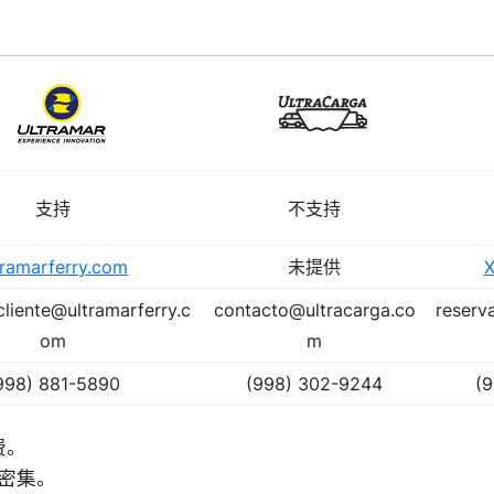
支持
不支持
tramarferry.com
未提供
X
cliente@ultramarferry.c
contacto@ultracarga.co
reserv
om
m
998) 881-5890
(998) 302-9244
(9
费。
最密集。