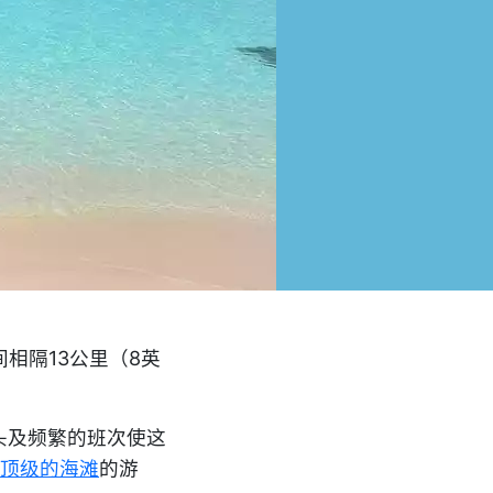
间相隔13公里（8英
头及频繁的班次使这
世界顶级的海滩
的游