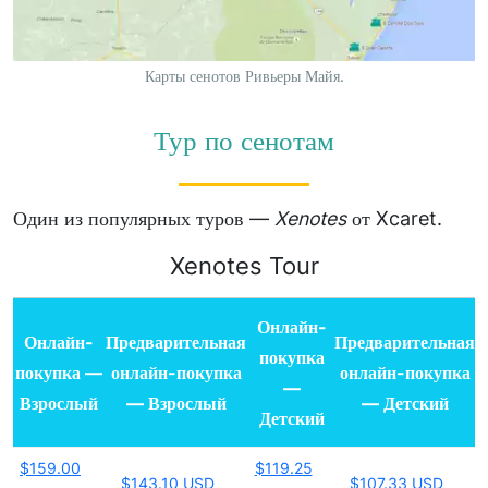
Карты сенотов Ривьеры Майя.
Тур по сенотам
Один из популярных туров —
Xenotes
от Xcaret.
Xenotes Tour
Онлайн-
Онлайн-
Предварительная
Предварительная
покупка
покупка —
онлайн-покупка
онлайн-покупка
—
Взрослый
— Взрослый
— Детский
Детский
$159.00
$119.25
$143.10 USD
$107.33 USD