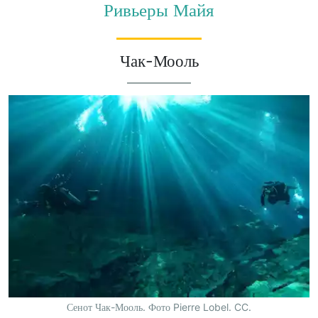
Ривьеры Майя
Чак-Мооль
Сенот Чак-Мооль. Фото Pierre Lobel. CC.