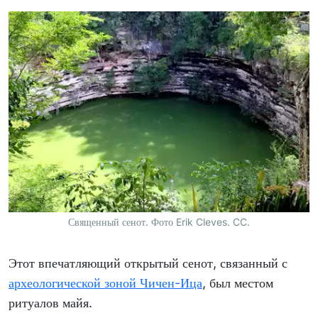
Священный сенот. Фото Erik Cleves. CC.
Этот впечатляющий открытый сенот, связанный с
археологической зоной Чичен-Ица
, был местом
ритуалов майя.