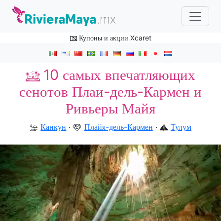
Купоны и акции Xcaret
10 самых впечатляющих
сенотов Плаи-дель-Кармен и
Ривьеры Майя
Канкун
·
Плайя-дель-Кармен
·
Тулум