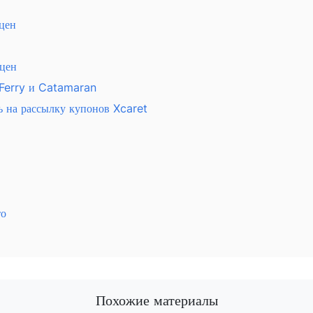
цен
цен
Ferry и Catamaran
 на рассылку купонов Xcaret
то
Похожие материалы