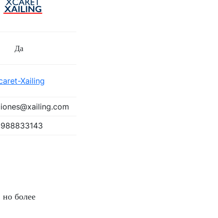
Да
caret-Xailing
ciones@xailing.com
9988833143
 но более