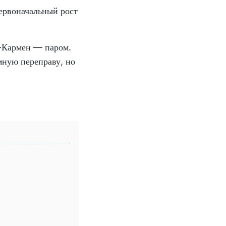
ервоначальный рост
ь-Кармен — паром.
мную переправу, но