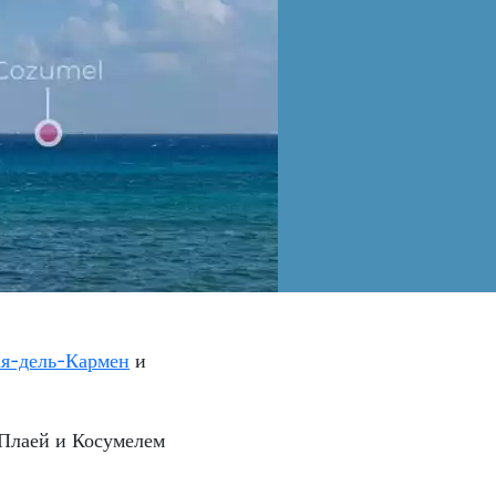
я-дель-Кармен
и
 Плаей и Косумелем