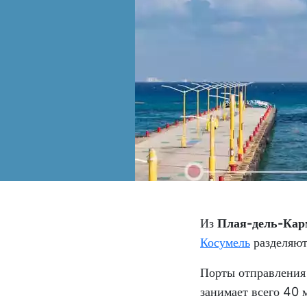
Из
Плая-дель-Кар
Косумель
разделяют
Порты отправления 
занимает всего 40 