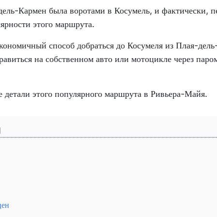
ель-Кармен была воротами в Косумель, и фактически, п
лярности этого маршрута.
кономичный способ добраться до Косумеля из Плая-дел
авиться на собственном авто или мотоцикле через паро
е детали этого популярного маршрута в Ривьера-Майя.
цен