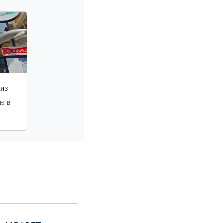
 из
н в