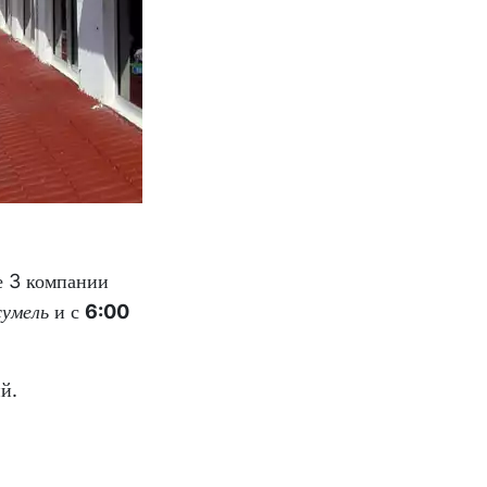
е 3 компании
сумель
и с
6:00
й.