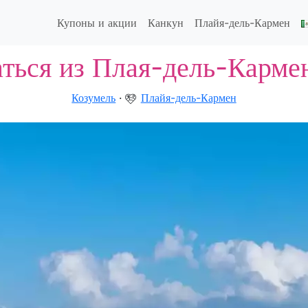
Купоны и акции
Канкун
Плайя-дель-Кармен
аться из Плая-дель-Карме
Козумель
·
Плайя-дель-Кармен