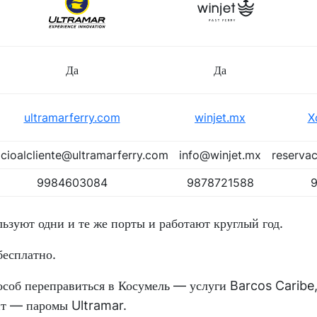
Да
Да
ultramarferry.com
winjet.mx
X
icioalcliente@ultramarferry.com
info@winjet.mx
reserva
9984603084
9878721588
ьзуют одни и те же порты и работают круглый год.
бесплатно.
соб переправиться в Косумель — услуги Barcos Caribe,
т — паромы Ultramar.