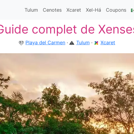
Tulum
Cenotes
Xcaret
Xel-Há
Coupons
Guide complet de Xense
Playa del Carmen
·
Tulum
·
Xcaret