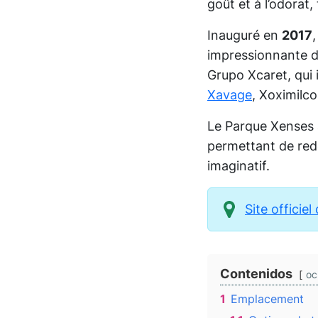
goût et à l’odorat,
Inauguré en
2017
impressionnante d’a
Grupo Xcaret, qui
Xavage
, Xoximilc
Le Parque Xenses a
permettant de redé
imaginatif.
Site officie
Contenidos
oc
1
Emplacement