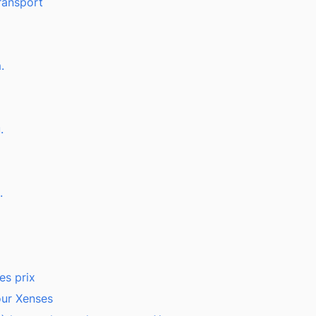
ransport
.
.
.
es prix
ur Xenses