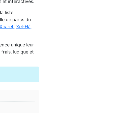
 et interactives.
a liste
ille de parcs du
Xcaret
,
Xel-Há
,
ience unique leur
rais, ludique et