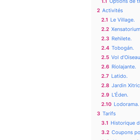
1.1
Options de t
2
Activités
2.1
Le Village.
2.2
Xensatorium
2.3
Rehilete.
2.4
Tobogán.
2.5
Vol d’Oiseau
2.6
Riolajante.
2.7
Latido.
2.8
Jardin Xitric
2.9
L’Éden.
2.10
Lodorama.
3
Tarifs
3.1
Historique d
3.2
Coupons po