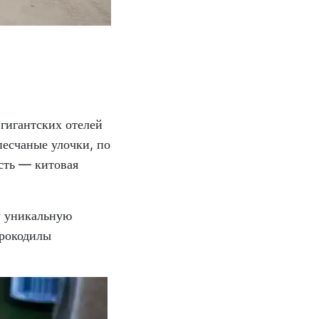
 гигантских отелей
есчаные улочки, по
ость — китовая
у уникальную
крокодилы