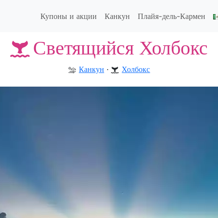
Купоны и акции
Канкун
Плайя-дель-Кармен
Светящийся Холбокс
Канкун
·
Холбокс