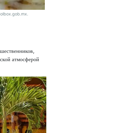
 Holbox.gob.mx.
ешественников,
еской атмосферой