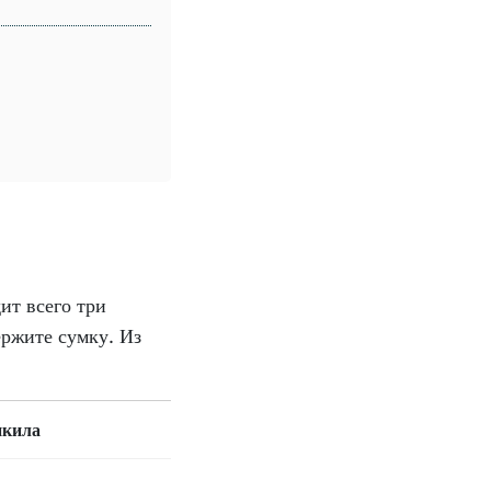
ит всего три
ержите сумку. Из
икила