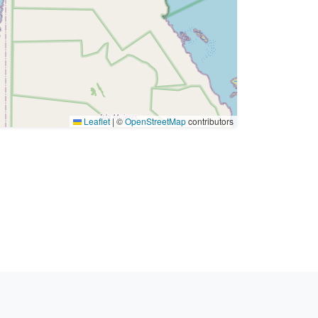
Leaflet
|
©
OpenStreetMap
contributors