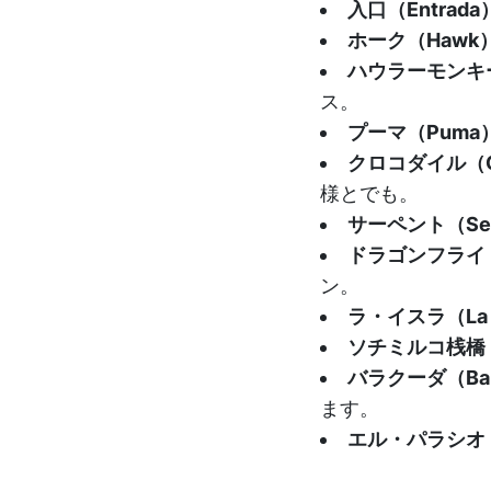
入口（Entrada
ホーク（Hawk
ハウラーモンキー（
ス。
プーマ（Puma
クロコダイル（Cr
様とでも。
サーペント（Ser
ドラゴンフライ（D
ン。
ラ・イスラ（La i
ソチミルコ桟橋（Mu
バラクーダ（Bar
ます。
エル・パラシオ（El