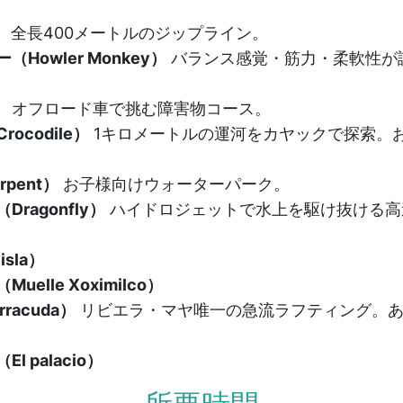
）
）
全長400メートルのジップライン。
Howler Monkey）
バランス感覚・筋力・柔軟性が
）
オフロード車で挑む障害物コース。
ocodile）
1キロメートルの運河をカヤックで探索。
pent）
お子様向けウォーターパーク。
ragonfly）
ハイドロジェットで水上を駆け抜ける高
sla）
elle Xoximilco）
racuda）
リビエラ・マヤ唯一の急流ラフティング。あ
 palacio）