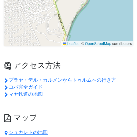
Leaflet
|
©
OpenStreetMap
contributors
アクセス方法
プラヤ・デル・カルメンからトゥルムへの行き方
コバ完全ガイド
マヤ鉄道の地図
マップ
シュカレトの地図