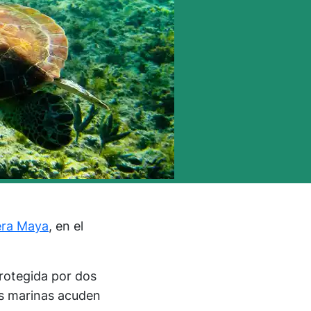
era Maya
, en el
rotegida por dos
as marinas acuden